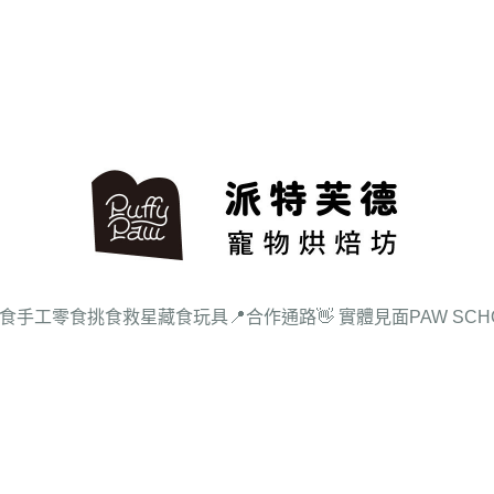
食
手工零食
挑食救星
藏食玩具
📍合作通路
👋 實體見面
PAW SC