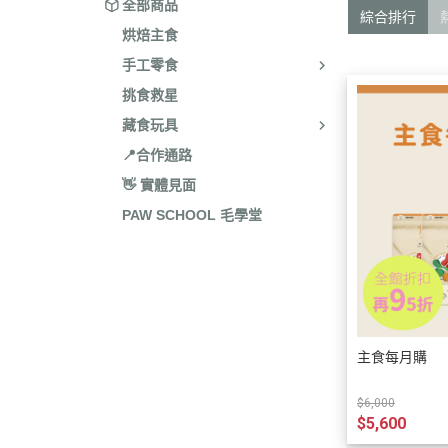
全部商品
綜合排行
烘焙主食
手工零食
挑食救星
藏食玩具
📍合作通路
👋 實體見面
PAW SCHOOL 毛學堂
主食每月購
$6,000
$5,600