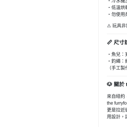
・冷水機
・低溫烘
・勿使用
⚠️ 玩
📏 尺
・魚兒：寬約 
・釣繩：約 
（手工製
🐶 關於 t
來自紐約
the fu
更是拉近
用設計，