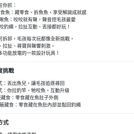
任你抓：
隻藏食魚：藏零食、拆魚魚，享受解謎成就感
隻啾啾魚：咬咬就有聲，聲音控毛孩最愛
配耐咬釣繩，拉扯互動、丟接都好玩！
可拆卸，毛孩每次玩都像全新挑戰，
、拉扯、尋寶與聲響刺激，
多功能放電的一款設計玩具！
易度挑戰
模式：丟出魚兒，讓毛孩追逐尋回
模式：你拉釣竿、牠咬魚，互動升級
遮蔽藏食：零食藏在魚肚子外側
全遮蔽藏食：零食藏在魚肚內部並黏回釣繩
潔方式