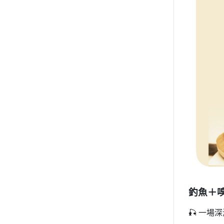
釣魚＋
🎣 一