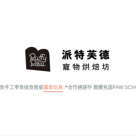
食
手工零食
挑食救星
藏食玩具
📍合作通路
👋 實體見面
PAW SC