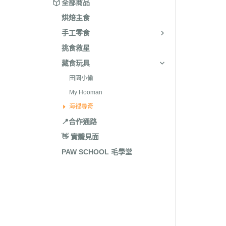
全部商品
烘焙主食
手工零食
挑食救星
藏食玩具
田園小偷
My Hooman
海裡尋奇
📍合作通路
👋 實體見面
PAW SCHOOL 毛學堂