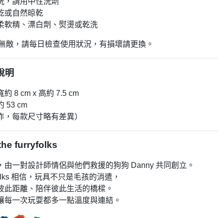
洗，請用中性洗劑
乾或自然晾乾
柔軟精、漂白劑、熨燙或乾洗
具非無敵，請每日檢查使用狀況，有損壞請更換。
寸說明
8 cm x 高約 7.5 cm
53 cm
作，每款尺寸略有差異）
he furryfolks
，由一對設計師情侶與他們救援的狗狗 Danny 共同創立。
rryfolks 相信，玩具不只是毛孩的消遣，
彼此距離、陪伴彼此生活的橋樑。
讓每一次玩耍都多一點溫度與連結。