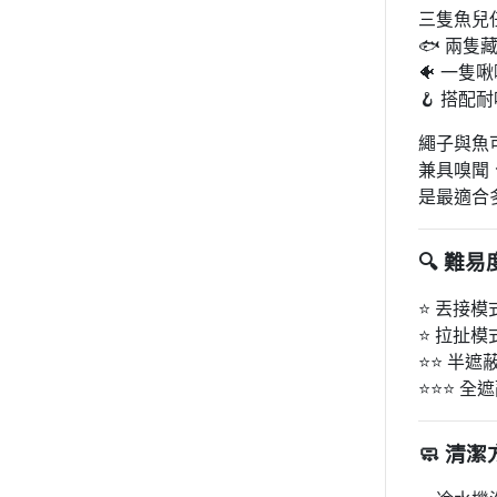
三隻魚兒
🐟 兩
🐠 一
🪝 搭
繩子與魚
兼具嗅聞
是最適合
🔍 難
⭐ 丟接
⭐ 拉扯
⭐⭐ 半
⭐⭐⭐ 
🧼 清