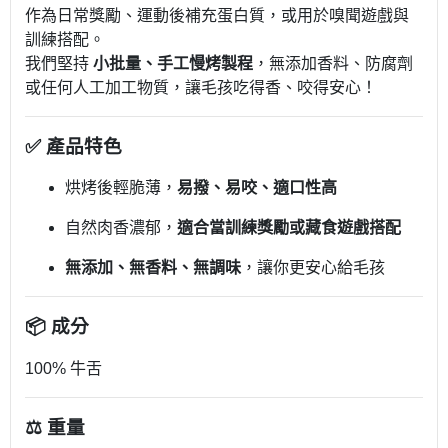
作為日常獎勵、運動後補充蛋白質，或用於嗅聞遊戲與
訓練搭配。
我們堅持
小批量、手工慢烤製程
，無添加香料、防腐劑
或任何人工加工物質，讓毛孩吃得香、咬得安心！
✅ 產品特色
烘烤後輕脆薄，
易撥、易咬、適口性高
自然肉香濃郁，
適合當訓練獎勵或藏食遊戲搭配
無添加、無香料、無調味
，讓你更安心給毛孩
📦 成分
100% 牛舌
⚖️ 重量